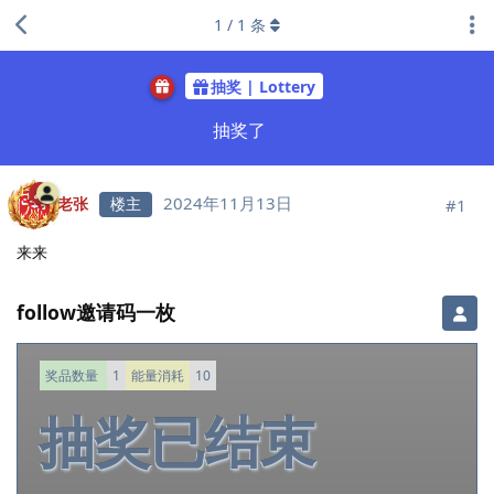
1
/
1
条
抽奖 | Lottery
抽奖了
2024年11月13日
老张
楼主
#
1
来来
follow邀请码一枚
奖品数量
1
能量消耗
10
抽奖已结束